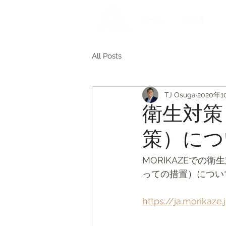
ホーム
お部屋
All Posts
TJ Osuga
2020年1
衛生対策
策）につ
MORIKAZEでの
っての措置）につい
https://ja.morikaz