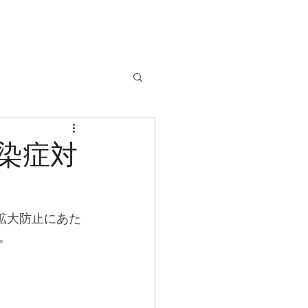
染症対
染拡大防止にあた
。