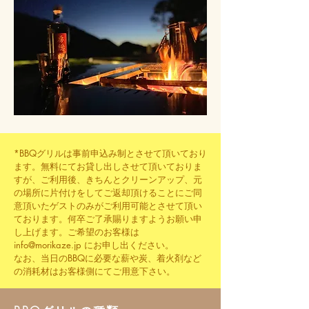
*BBQグリルは事前申込み制とさせて頂いており
ます。無料にてお貸し出しさせて頂いておりま
すが、ご利用後、きちんとクリーンアップ、元
の場所に片付けをしてご返却頂けることにご同
意頂いたゲストのみがご利用可能とさせて頂い
ております。何卒ご了承賜りますようお願い申
し上げます。ご希望のお客様は
info@morikaze.jp
にお申し出ください。
なお、当日のBBQに必要な薪や炭、着火剤など
の消耗材はお客様側にてご用意下さい。