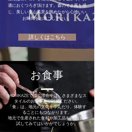
適におくつろぎ頂けます。森のそよ風を感
じ、美しい里山風景を眺めながら心地いい
お時間をお過ごし下さい。
詳しくはこちら
お食事
MORIKAZEでのご滞在中は、さまざまなス
タイルのお食事をご計画ください。
「食」は、地元の文化を学んだり、体験す
ることにもつながります。
地元で生産された食材や加工品を見つけ、
試してみてはいかがでしょうか。