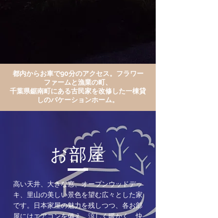
都内からお車で90分のアクセス。フラワー
ファームと漁業の町、
千葉県鋸南町にある
古民家を改修した一棟貸
しのバケーションホーム。
お部屋
高い天井、大きな窓、オープンウッドデッ
キ、里山の美しい景色を望む広々とした家
です。日本家屋の魅力を残しつつ、各お部
屋にはエアコンを備え、涼しく暖かく、快